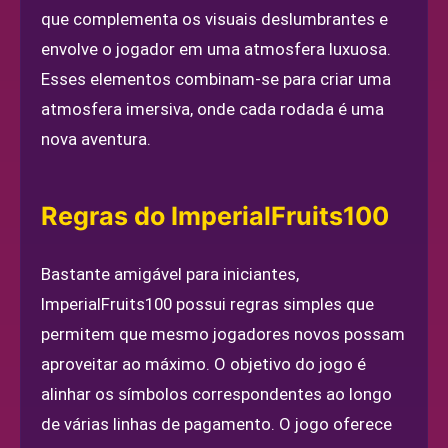
que complementa os visuais deslumbrantes e
envolve o jogador em uma atmosfera luxuosa.
Esses elementos combinam-se para criar uma
atmosfera imersiva, onde cada rodada é uma
nova aventura.
Regras do ImperialFruits100
Bastante amigável para iniciantes,
ImperialFruits100 possui regras simples que
permitem que mesmo jogadores novos possam
aproveitar ao máximo. O objetivo do jogo é
alinhar os símbolos correspondentes ao longo
de várias linhas de pagamento. O jogo oferece