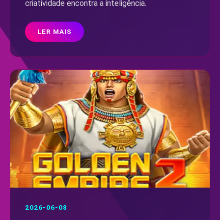
criatividade encontra a inteligência.
LER MAIS
2026-06-08