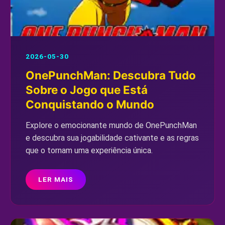
2026-05-30
OnePunchMan: Descubra Tudo
Sobre o Jogo que Está
Conquistando o Mundo
Explore o emocionante mundo de OnePunchMan
e descubra sua jogabilidade cativante e as regras
que o tornam uma experiência única.
LER MAIS