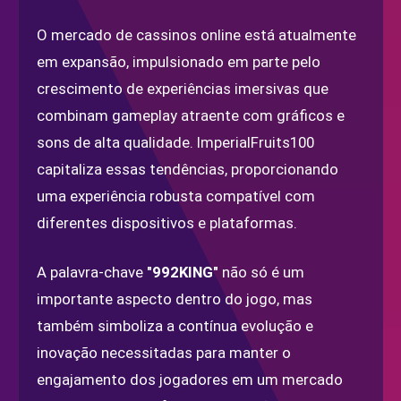
O mercado de cassinos online está atualmente
em expansão, impulsionado em parte pelo
crescimento de experiências imersivas que
combinam gameplay atraente com gráficos e
sons de alta qualidade. ImperialFruits100
capitaliza essas tendências, proporcionando
uma experiência robusta compatível com
diferentes dispositivos e plataformas.
A palavra-chave
"992KING"
não só é um
importante aspecto dentro do jogo, mas
também simboliza a contínua evolução e
inovação necessitadas para manter o
engajamento dos jogadores em um mercado