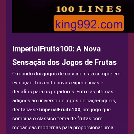
ImperialFruits100: A Nova
Sensação dos Jogos de Frutas
O mundo dos jogos de cassino está sempre em
evolução, trazendo novas experiências e
desafios para os jogadores. Entre as últimas
adições ao universo de jogos de caça-níqueis,
destaca-se
ImperialFruits100
, um jogo que
combina o clássico tema de frutas com
mecânicas modernas para proporcionar uma