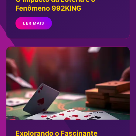
Fenômeno 992KING
LER MAIS
Explorando o Fascinante