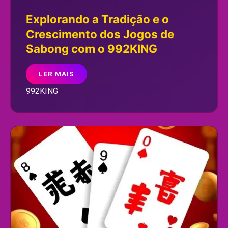
Explorando a Tradição e o
Crescimento dos Jogos de
Sabong com o 992KING
LER MAIS
992KING