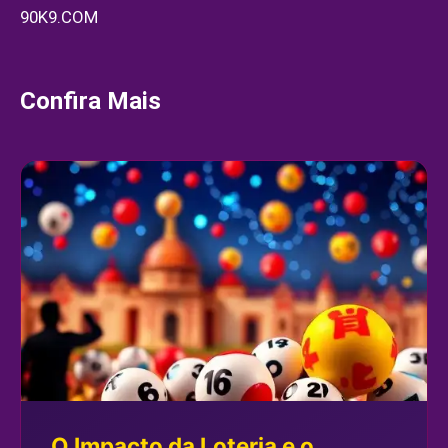
90K9.COM
Confira Mais
O Impacto da Loteria e o