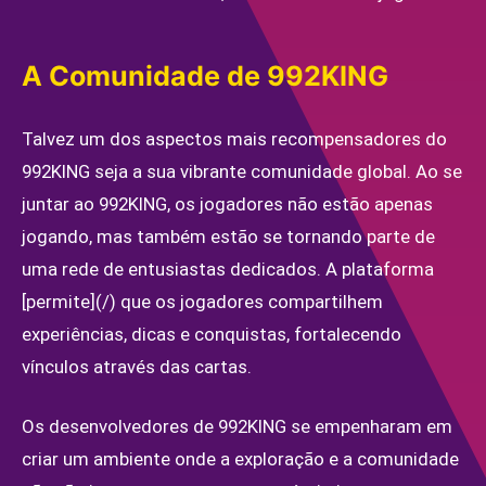
A Comunidade de 992KING
Talvez um dos aspectos mais recompensadores do
992KING seja a sua vibrante comunidade global. Ao se
juntar ao 992KING, os jogadores não estão apenas
jogando, mas também estão se tornando parte de
uma rede de entusiastas dedicados. A plataforma
[permite](/) que os jogadores compartilhem
experiências, dicas e conquistas, fortalecendo
vínculos através das cartas.
Os desenvolvedores de 992KING se empenharam em
criar um ambiente onde a exploração e a comunidade