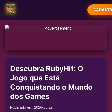
CADASTR
INÍCIO
LOTERIA
JOGOS DE CARTAS
JOGOS DE SABONG
Descubra RubyHit: O
SIC BO
Jogo que Está
PROMOÇÕES
Conquistando o Mundo
CENTRAL DE NOTÍCIAS
dos Games
Publicado em:
2026-05-29