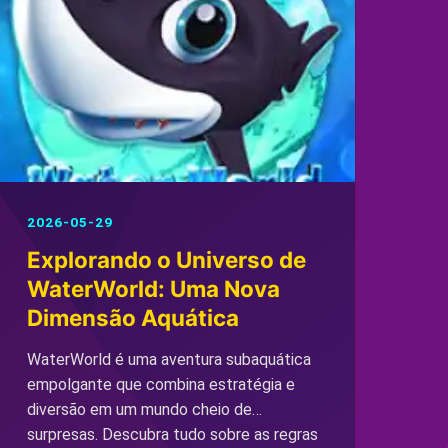
2026-05-29
Explorando o Universo de
WaterWorld: Uma Nova
Dimensão Aquática
WaterWorld é uma aventura subaquática
empolgante que combina estratégia e
diversão em um mundo cheio de
surpresas. Descubra tudo sobre as regras