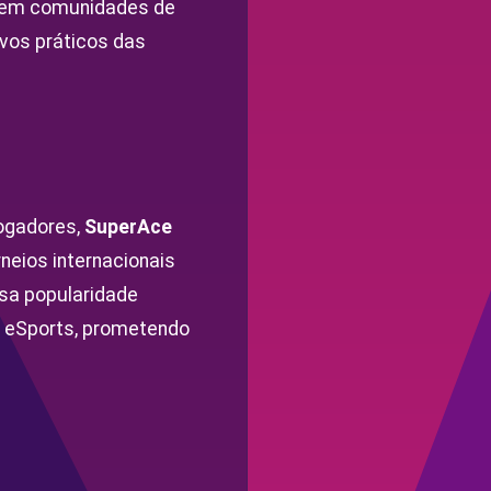
s em comunidades de
ivos práticos das
jogadores,
SuperAce
neios internacionais
ssa popularidade
s eSports, prometendo