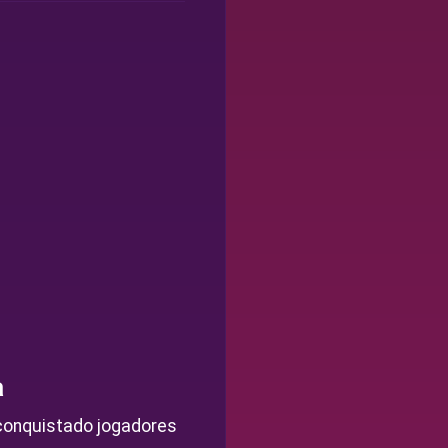
a
conquistado jogadores