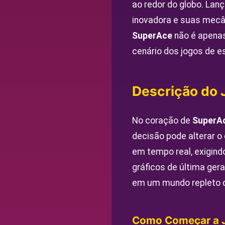
ao redor do globo. Lan
inovadora e suas mecâ
SuperAce
não é apenas
cenário dos jogos de e
Descrição do 
No coração de
SuperA
decisão pode alterar o
em tempo real, exigind
gráficos de última ger
em um mundo repleto d
Como Começar a 