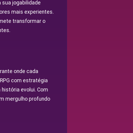
 sua jogabilidade
ores mais experientes.
mete transformar o
ntes.
brante onde cada
e RPG com estratégia
história evolui. Com
m mergulho profundo