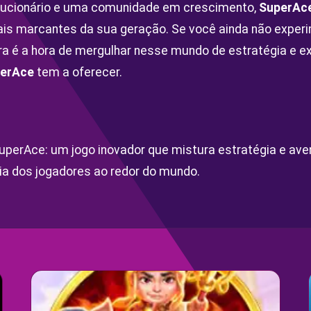
lucionário e uma comunidade em crescimento,
SuperAc
is marcantes da sua geração. Se você ainda não experi
ora é a hora de mergulhar nesse mundo de estratégia e e
erAce
tem a oferecer.
perAce: um jogo inovador que mistura estratégia e ave
cia dos jogadores ao redor do mundo.