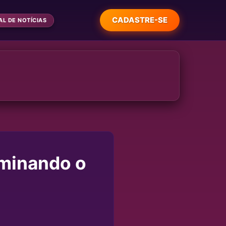
CADASTRE-SE
AL DE NOTÍCIAS
minando o