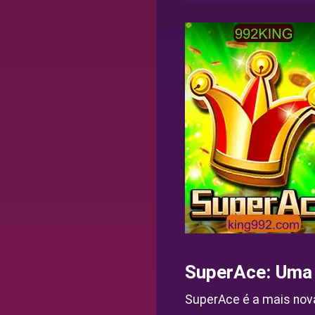
SuperAce: Uma 
SuperAce é a mais nov