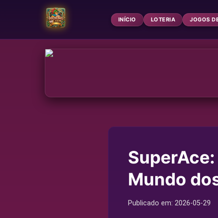
INÍCIO
LOTERIA
JOGOS D
SuperAce:
Mundo do
Publicado em:
2026-05-29