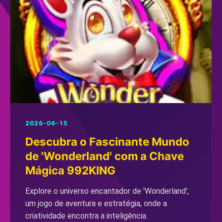
2026-06-15
Descubra o Fascinante Mundo
de 'Wonderland' com a Chave
Mágica 992KING
Explore o universo encantador de 'Wonderland',
um jogo de aventura e estratégia, onde a
criatividade encontra a inteligência.