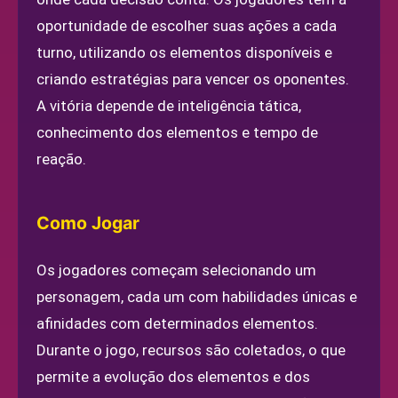
oportunidade de escolher suas ações a cada
turno, utilizando os elementos disponíveis e
criando estratégias para vencer os oponentes.
A vitória depende de inteligência tática,
conhecimento dos elementos e tempo de
reação.
Como Jogar
Os jogadores começam selecionando um
personagem, cada um com habilidades únicas e
afinidades com determinados elementos.
Durante o jogo, recursos são coletados, o que
permite a evolução dos elementos e dos