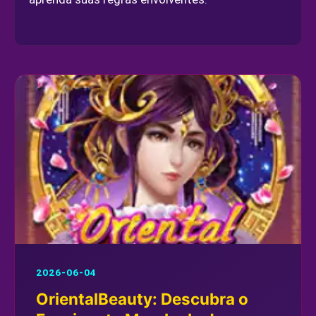
2026-06-04
OrientalBeauty: Descubra o