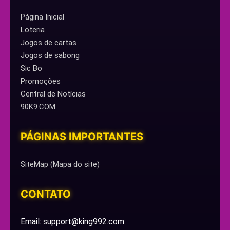
Página Inicial
Loteria
Jogos de cartas
Jogos de sabong
Sic Bo
Promoções
Central de Notícias
90K9.COM
PÁGINAS IMPORTANTES
SiteMap (Mapa do site)
CONTATO
Email: support@king992.com