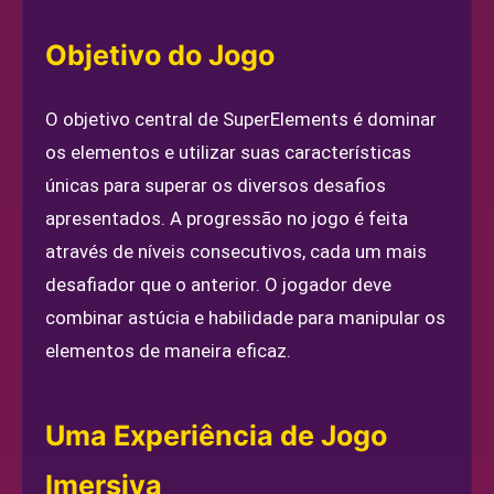
Objetivo do Jogo
O objetivo central de SuperElements é dominar
os elementos e utilizar suas características
únicas para superar os diversos desafios
apresentados. A progressão no jogo é feita
através de níveis consecutivos, cada um mais
desafiador que o anterior. O jogador deve
combinar astúcia e habilidade para manipular os
elementos de maneira eficaz.
Uma Experiência de Jogo
Imersiva