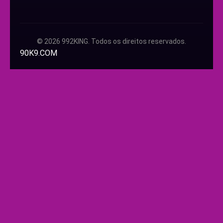
© 2026 992KING. Todos os direitos reservados.
90K9.COM