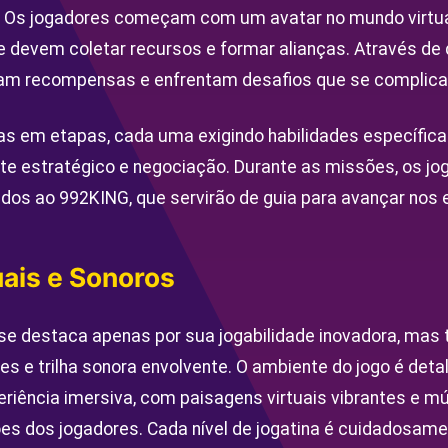
. Os jogadores começam com um avatar no mundo virtua
devem coletar recursos e formar alianças. Através de d
ham recompensas e enfrentam desafios que se complic
das em etapas, cada uma exigindo habilidades específic
e estratégico e negociação. Durante as missões, os jo
ados ao 992KING, que servirão de guia para avançar nos e
ais e Sonoros
e destaca apenas por sua jogabilidade inovadora, ma
es e trilha sonora envolvente. O ambiente do jogo é de
riência imersiva, com paisagens virtuais vibrantes e m
 dos jogadores. Cada nível de jogatina é cuidadosame