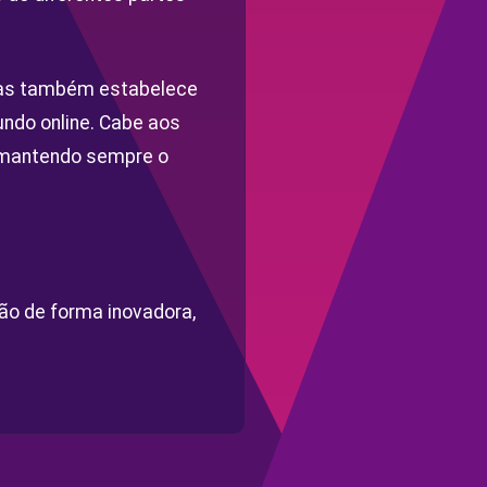
 mas também estabelece
ndo online. Cabe aos
, mantendo sempre o
ão de forma inovadora,