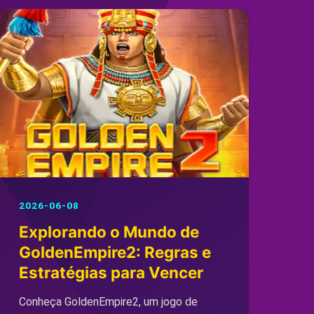
2026-06-08
Explorando o Mundo de
GoldenEmpire2: Regras e
Estratégias para Vencer
Conheça GoldenEmpire2, um jogo de