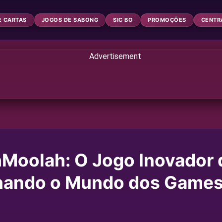
E CARTAS
JOGOS DE SABONG
SIC BO
PROMOÇÕES
CENTR
Moolah: O Jogo Inovador 
nando o Mundo dos Game