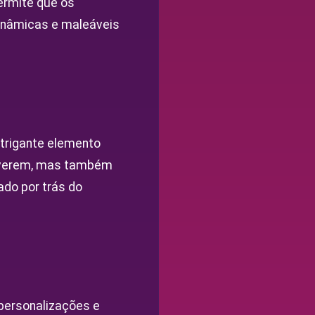
ermite que os
inâmicas e maleáveis
trigante elemento
olverem, mas também
ado por trás do
 personalizações e