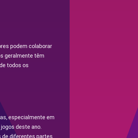
ores podem colaborar
tos geralmente têm
 de todos os
ias, especialmente em
jogos deste ano.
 de diferentes partes