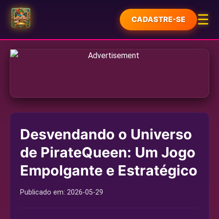
☰
CADASTRE-SE
INÍCIO
LOTERIA
JOGOS DE CARTAS
JOGOS DE SABONG
Desvendando o Universo
SIC BO
de PirateQueen: Um Jogo
PROMOÇÕES
Empolgante e Estratégico
CENTRAL DE NOTÍCIAS
Publicado em:
2026-05-29